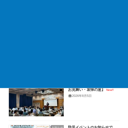
お知らせ
、
ガソリンスタンド
カテゴリー
新着情報
【8月キャンペーン：車の熱
お知らせ
中症対策はお済みですか？】
New!!
2026年8月7日
【イベント御礼と熊本地震の
お知らせ
お見舞い・哀悼の意】
New!!
2026年8月5日
防災イベントのお知らせで
お知らせ