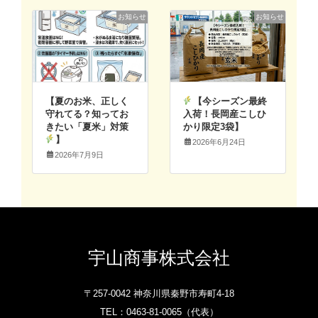
お知らせ
お知らせ
【夏のお米、正しく
【今シーズン最終
守れてる？知ってお
入荷！長岡産こしひ
きたい「夏米」対策
かり限定3袋】
】
2026年6月24日
2026年7月9日
宇山商事株式会社
〒257-0042 神奈川県秦野市寿町4-18
TEL：
0463-81-0065‎
（代表）